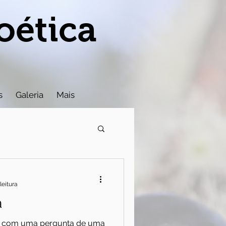
oética
s
Galeria
Mais
leitura
a
da com uma pergunta de uma