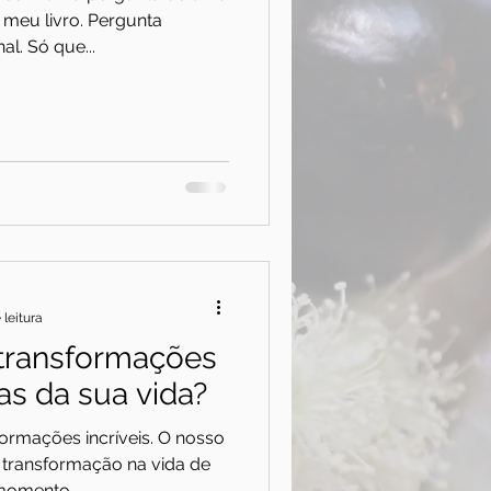
o meu livro. Pergunta
l. Só que...
 leitura
 transformações
vas da sua vida?
rmações incríveis. O nosso
 transformação na vida de
momento...