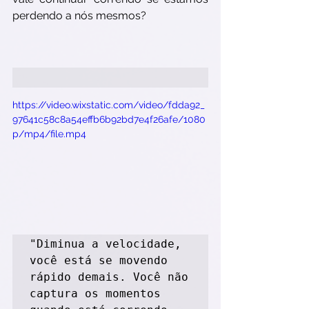
perdendo a nós mesmos?
https://video.wixstatic.com/video/fdda92_
97641c58c8a54effb6b92bd7e4f26afe/1080
p/mp4/file.mp4
"Diminua a velocidade, 
você está se movendo 
rápido demais. Você não 
captura os momentos 