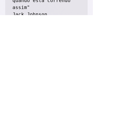
quando está correndo 
assim" 

Jack Johnson
Feliz Outono! Até o próximo post!
Silvia Soares Sant'Ana
Ciclo
Estações
Autoconhecimento
Outono
Recolhimento
Introspecção