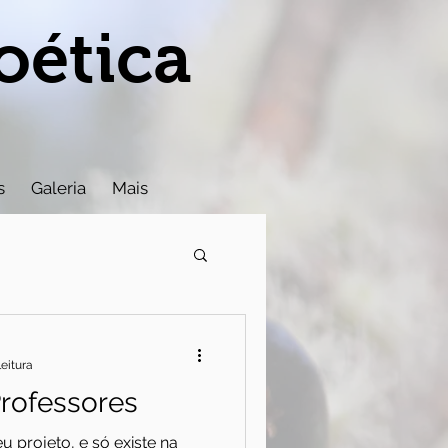
oética
s
Galeria
Mais
leitura
rofessores
 projeto, e só existe na