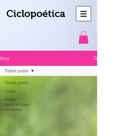
Ciclopoética
Blog
Todos posts
Todos posts
Livros
Sobre
dedicatórias
em livros