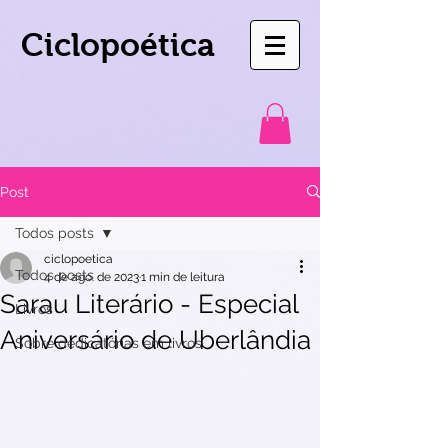
Ciclopoética
Post
Todos posts
ciclopoetica
Todos posts
4 de ago. de 2023
1 min de leitura
Sarau Literário - Especial
Livros
Aniversário de Uberlândia
Sobre dedicatórias em livros