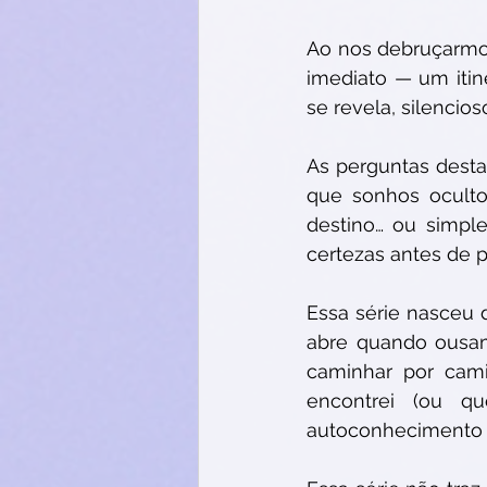
Ao nos debruçarmo
imediato — um itin
se revela, silencio
As perguntas desta
que sonhos oculto
destino… ou simpl
certezas antes de p
Essa série nasceu 
abre quando ousa
caminhar por cami
encontrei (ou q
autoconhecimento 