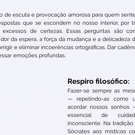
o de escuta e provocação amorosa para quem sente
espostas que se escondem no nosso interior, por tr
 excessos de certezas. Essas perguntas são com
 dor da espera, a força da mudança e a delicadeza 
rrigir e eliminar incoerências ortográficas. Dar cadên
cessar emoções profundas.
Respiro filosófico:
Fazer-se sempre as mesm
— repetindo-as como um
acordar nossos sonhos 
essencial de cuid
inconsciente. Na tradição 
Sócrates aos místicos c