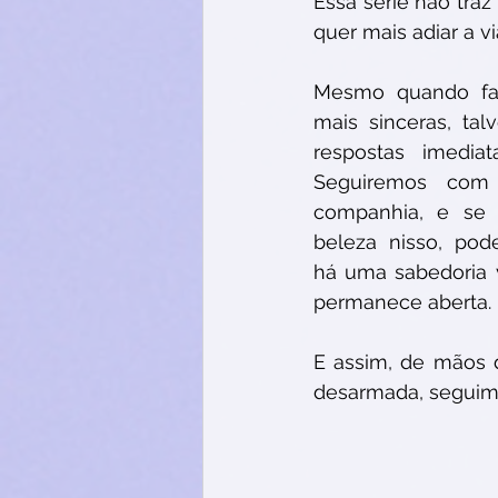
Essa série não traz
quer mais adiar a 
Mesmo quando faz
mais sinceras, tal
respostas imedia
Seguiremos com 
companhia, e se 
beleza nisso, pode
há uma sabedoria v
permanece aberta.
E assim, de mãos 
desarmada, seguim