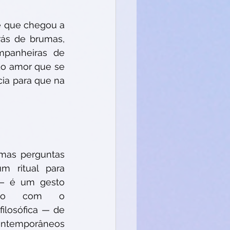
 que chegou a 
ás de brumas, 
panheiras de 
do amor que se 
cia para que na 
as perguntas 
 ritual para 
— é um gesto 
ado com o 
filosófica — de 
ontemporâneos 