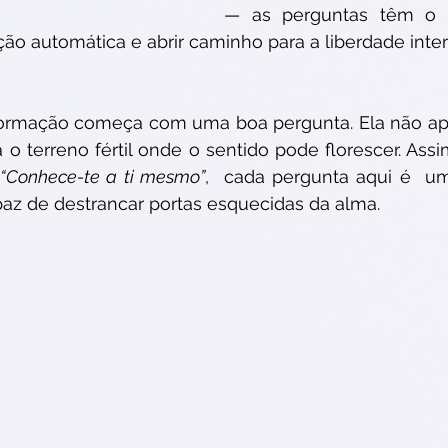
— as perguntas têm o 
ção automática e abrir caminho para a liberdade interi
formação começa com uma boa pergunta. Ela não apo
 o terreno fértil onde o sentido pode florescer. Assi
“Conhece-te a ti mesmo”
,  cada pergunta aqui é  u
z de destrancar portas esquecidas da alma.