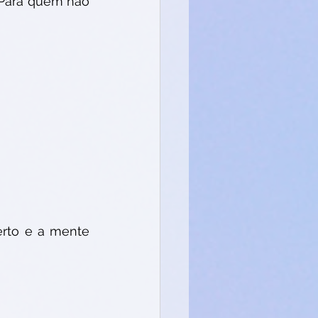
 Para quem não 
rto e a mente 