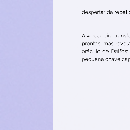
despertar da repeti
A verdadeira trans
prontas, mas revela
oráculo de Delfos: 
pequena chave capa