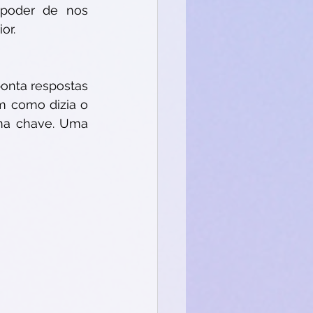
poder de nos 
or. 
nta respostas 
m como dizia o 
ma chave. Uma 