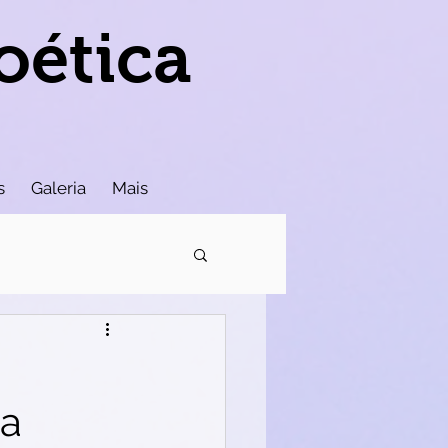
oética
s
Galeria
Mais
na