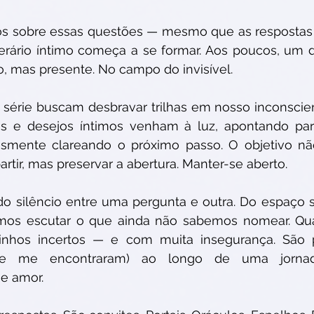
s sobre essas questões — mesmo que as respostas 
erário íntimo começa a se formar. Aos poucos, um d
so, mas presente. No campo do invisível.
 série buscam desbravar trilhas em nosso inconscien
s e desejos íntimos venham à luz, apontando par
esmente clareando o próximo passo. O objetivo não
artir, mas preservar a abertura. Manter-se aberto.
do silêncio entre uma pergunta e outra. Do espaço 
mos escutar o que ainda não sabemos nomear. Qu
nhos incertos — e com muita insegurança. São p
ue me encontraram) ao longo de uma jornad
e amor.