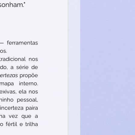
sonham." 
— ferramentas 
os.
dicional nos 
do, a série de 
certezas
 propõe 
pa interno. 
xivas, ela nos 
inho pessoal, 
ncerteza paira 
ma vez que a 
fértil e trilha 