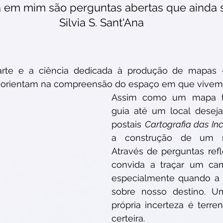
a em mim são perguntas abertas que ainda 
Silvia S. Sant'Ana
:
 arte e a ciência dedicada à produção de mapas 
s orientam na compreensão do espaço em que vivem
Assim como um mapa tra
guia até um local deseja
postais 
Cartografia das In
a construção de um ma
Através de perguntas refle
convida a traçar um cam
especialmente quando a i
sobre nosso destino. U
própria incerteza é terreno 
certeira.