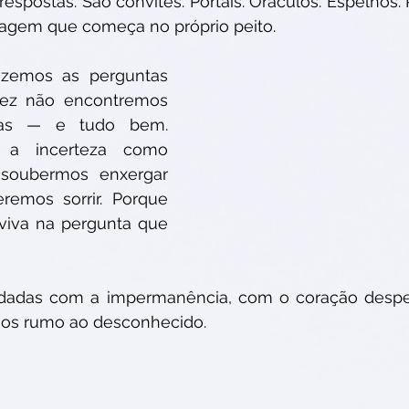
 respostas. São convites. Portais. Oráculos. Espelhos.
viagem que começa no próprio peito.
emos as perguntas 
vez não encontremos 
tas — e tudo bem. 
a incerteza como 
soubermos enxergar 
remos sorrir. Porque 
iva na pergunta que 
dadas com a impermanência, com o coração despe
os rumo ao desconhecido.