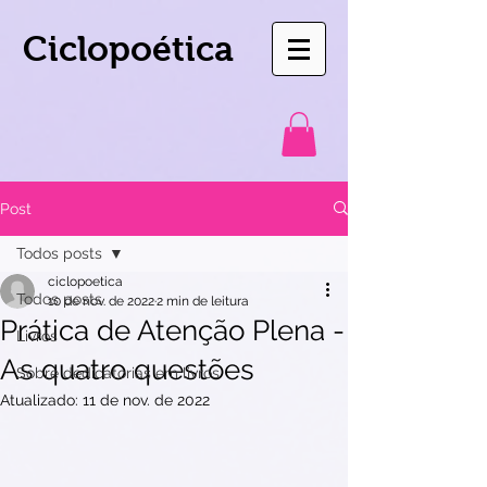
Ciclopoética
Post
Todos posts
ciclopoetica
Todos posts
10 de nov. de 2022
2 min de leitura
Prática de Atenção Plena -
Livros
As quatro questões
Sobre dedicatórias em livros
Atualizado:
11 de nov. de 2022