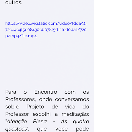
outros. 
https://video.wixstatic.com/video/fdda92_
72ce4c4f5e08430cb078f5d11fcd0da1/720
p/mp4/file.mp4
Para o Encontro com os 
Professores, onde conversamos 
sobre Projeto de vida do 
Professor escolhi a meditação: 
"
Atenção Plena - As quatro 
questões
", que você pode 